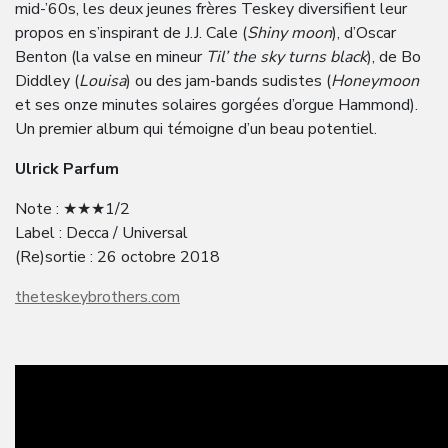
mid-’60s, les deux jeunes frères Teskey diversifient leur
propos en s’inspirant de J.J. Cale (
Shiny moon
), d’Oscar
Benton (la valse en mineur
Til’ the sky turns black
), de Bo
Diddley (
Louisa
) ou des jam-bands sudistes (
Honeymoon
et ses onze minutes solaires gorgées d’orgue Hammond).
Un premier album qui témoigne d’un beau potentiel.
Ulrick Parfum
Note : ★★★1/2
Label : Decca / Universal
(Re)sortie : 26 octobre 2018
theteskeybrothers.com