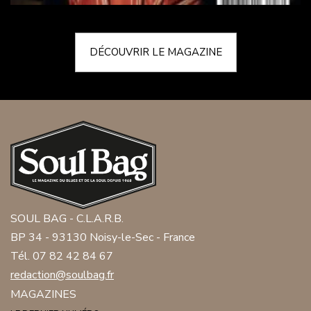
DÉCOUVRIR LE MAGAZINE
SOUL BAG - C.L.A.R.B.
BP 34 - 93130 Noisy-le-Sec - France
Tél. 07 82 42 84 67
redaction@soulbag.fr
MAGAZINES