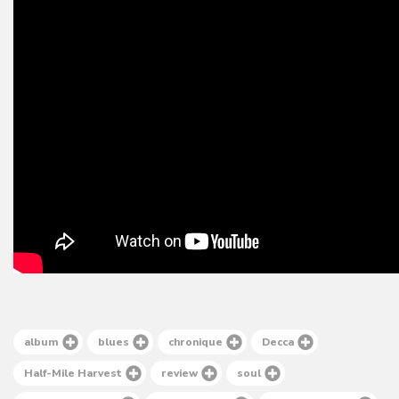
album
blues
chronique
Decca
Half-Mile Harvest
review
soul