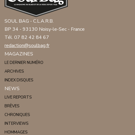
SOUL BAG - C.L.A.R.B.
BP 34 - 93130 Noisy-le-Sec - France
Tél. 07 82 42 84 67
redaction@soulbag.fr
MAGAZINES
LE DERNIER NUMÉRO
ARCHIVES
INDEX DISQUES
NEWS
LIVE REPORTS
BRÈVES
CHRONIQUES
INTERVIEWS
HOMMAGES