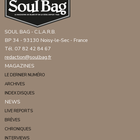
SOUL BAG - C.L.A.R.B.
BP 34 - 93130 Noisy-le-Sec - France
Tél. 07 82 42 84 67
redaction@soulbag.fr
MAGAZINES
LE DERNIER NUMÉRO
ARCHIVES
INDEX DISQUES
NEWS
LIVE REPORTS
BRÈVES
CHRONIQUES
INTERVIEWS