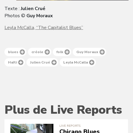
Texte :
Julien Crué
Photos ©
Guy Moraux
Leyla McCalla, “The Capitalist Blues”
blues
créole
folk
Guy Moraux
Haïti
Julien Crué
Leyla McCalla
Plus de Live Reports
LIVE REPORTS
Chicago Blues