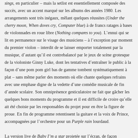
sings
, en particulier – mais la setlist est essentiellement composée des
succès, avec un accent marqué sur les albums des années 1980. Les
arrangements sont très inégaux, mêlant quelques réussites (
Under the
cherry moon
,
When doves cry
,
Computer blue
) à de francs ratages à bases
de violonnades en roue libre (
Nothing compares to you
). L’ennui qui se
lit en permanence sur le visage des musiciens – à l’exception par moment
du premier violon – interdit de se laisser emporter totalement par la
musique, d’autant qu’il est contrebalancé par le jeux de scène grotesque
de la violoniste Ginny Luke, dont les tentatives d’entraîner le public à la
façon d’une pom pom girl bas de gamme tombent systématiquement à
plat – sans même parler des moments où elle chante quelques refrains
avec une emphase digne de la vedette d’une comédie musicale de fin
d’année scolaire. Son omniprésence gesticulatoire ne fait que gâcher les
quelques bons moments du programme et il est difficile de croire qu’elle
ait été choisie par les responsables du projet pour en être la figure de
proue. En fin de programme retentissent la guitare et la voix de Prince,
accompagnées par l’orchestre pour un
Purple rain
lourdaud.
La version live de
Baby I’m a star
projetée sur l’écran, de façon