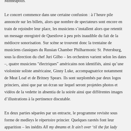
Minneapolis.
Le concert commence dans une certaine confusion : à l’heure pile
annoncée sur les billets, alors que nombre de spectateurs sont encore en
train de rejoindre leur place, les musiciens s’installent alors que retentit
un message enregistré de Questlove à peu près inaudible du fait de la
médiocre sonorisation. Sur scène se trouvent donc la trentaine de
musiciens classiques du Russian Chamber Philharmonic St. Petersburg,
sous la direction du chef Juri Gilbo – les orchestres varient selon les dates
–, quatre musiciens “électriques” américains non identifiés, ainsi qu’une
violoniste soliste américaine, Ginny Luke, accompagnatrice notamment
de Meat Loaf et de Britney Spears. Ils sont surplombés par deux logos
princiers, ainsi que par un écran sur lequel seront projetées photos et
vidéos de la vedette in absentia de la soirée ainsi que différentes images
d’illustrations à la pertinence discutable.
En deux parties séparées par un entracte, le programme revisite sous
forme de medleys le répertoire princier. Quelques raretés font leur
apparition – les inédits
All my dreams
et
It ain’t over ‘til the fat lady