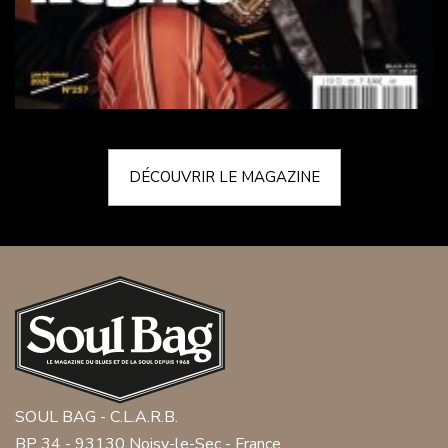
DÉCOUVRIR LE MAGAZINE
SOUL BAG - C.L.A.R.B.
BP 34 - 93130 Noisy-le-Sec - France