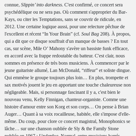
connue,
Slippin’ into
darkness
. C'est confirmé, ce concert sera
psychédélique ou ne sera pas. Où comment s'approprier du Bar-
Kays, ou citer les Temptations, sans se couvrir de ridicule, en
2012. Une certaine logique aussi, pour une relecture pêchue de
l'excellent et récent “In Your Brain” (cf.
Soul Bag
208). À propos,
qui a dit que ce disque souffrait d'un manque de basses ? En tout
cas, sur scène, Mile O’ Mahony s'avère un bassiste funk efficace,
en accord avec la frappe redoutable du batteur. C'est clair, nous
sommes en présence de très bons musiciens. À commencer par le
jeune guitariste allumé, Lan McDonald, “riffeur” et soliste dingue.
Qui emmène le groupe toujours plus loin… En plus, trompette et
sax motivés jouent le jeu en apportant une touche chaleureuse non
négligeable. Mais, si personnage fascinant il y a, c'est bien le
nouveau venu, Kelly Finnigan, chanteur-organiste. Comme une
histoire d'amour entre son Korg et son corps… On pense à Brian
Auger… Quant à sa voix rocailleuse, habitée, elle s'impose d'elle-
même. Du coup, pour clore ce concert magistral, Monophonics se
lâche… sur une chanson oubliée de Sly & the Family Stone
publiée en 1967 :
Underdog
. Normal, entre musiciens barrés