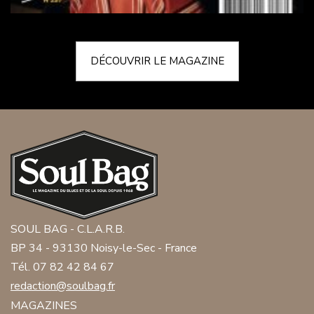
DÉCOUVRIR LE MAGAZINE
SOUL BAG - C.L.A.R.B.
BP 34 - 93130 Noisy-le-Sec - France
Tél. 07 82 42 84 67
redaction@soulbag.fr
MAGAZINES