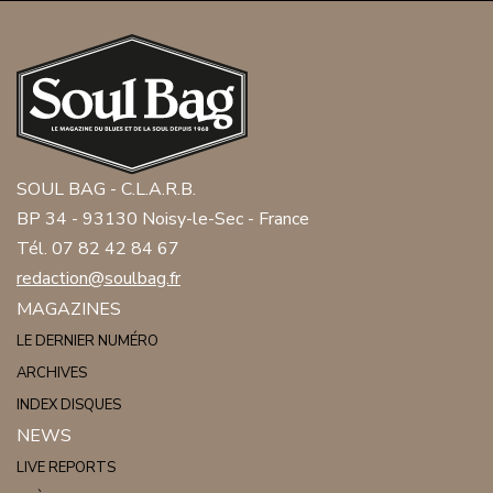
SOUL BAG - C.L.A.R.B.
BP 34 - 93130 Noisy-le-Sec - France
Tél. 07 82 42 84 67
redaction@soulbag.fr
MAGAZINES
LE DERNIER NUMÉRO
ARCHIVES
INDEX DISQUES
NEWS
LIVE REPORTS