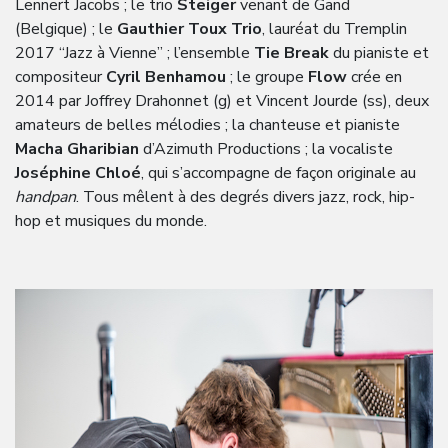
Lennert Jacobs ; le trio
Steiger
venant de Gand
(Belgique) ; le
Gauthier Toux Trio
, lauréat du Tremplin
2017 “Jazz à Vienne” ; l’ensemble
Tie Break
du pianiste et
compositeur
Cyril Benhamou
; le groupe
Flow
crée en
2014 par Joffrey Drahonnet (g) et Vincent Jourde (ss), deux
amateurs de belles mélodies ; la chanteuse et pianiste
Macha Gharibian
d’Azimuth Productions ; la vocaliste
Joséphine Chloé
, qui s’accompagne de façon originale au
handpan
. Tous mêlent à des degrés divers jazz, rock, hip-
hop et musiques du monde.