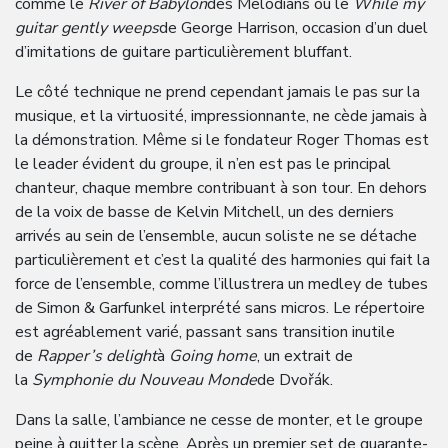
comme le
River of Babylon
des Melodians ou le
While my
guitar gently weeps
de George Harrison, occasion d’un duel
d’imitations de guitare particulièrement bluffant.
Le côté technique ne prend cependant jamais le pas sur la
musique, et la virtuosité, impressionnante, ne cède jamais à
la démonstration. Même si le fondateur Roger Thomas est
le leader évident du groupe, il n’en est pas le principal
chanteur, chaque membre contribuant à son tour. En dehors
de la voix de basse de Kelvin Mitchell, un des derniers
arrivés au sein de l’ensemble, aucun soliste ne se détache
particulièrement et c’est la qualité des harmonies qui fait la
force de l’ensemble, comme l’illustrera un medley de tubes
de Simon & Garfunkel interprété sans micros. Le répertoire
est agréablement varié, passant sans transition inutile
de
Rapper’s delight
à
Going home
, un extrait de
la
Symphonie du Nouveau Monde
de Dvořák.
Dans la salle, l’ambiance ne cesse de monter, et le groupe
peine à quitter la scène. Après un premier set de quarante-