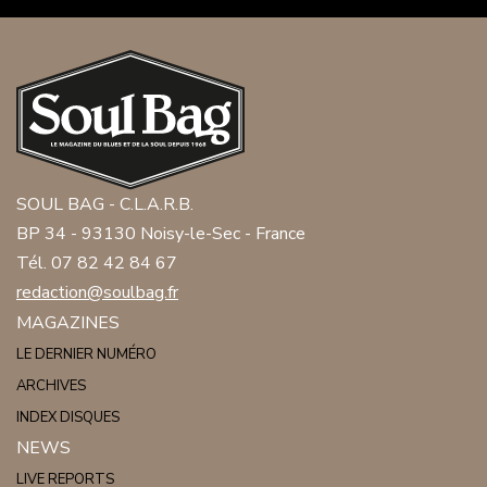
SOUL BAG - C.L.A.R.B.
BP 34 - 93130 Noisy-le-Sec - France
Tél. 07 82 42 84 67
redaction@soulbag.fr
MAGAZINES
LE DERNIER NUMÉRO
ARCHIVES
INDEX DISQUES
NEWS
LIVE REPORTS