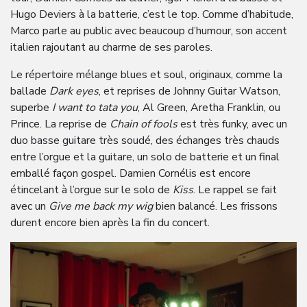
Hugo Deviers à la batterie, c’est le top. Comme d’habitude,
Marco parle au public avec beaucoup d’humour, son accent
italien rajoutant au charme de ses paroles.
Le répertoire mélange blues et soul, originaux, comme la
ballade
Dark eyes
, et reprises de Johnny Guitar Watson,
superbe
I want to tata you
, Al Green, Aretha Franklin, ou
Prince. La reprise de
Chain of fools
est très funky, avec un
duo basse guitare très soudé, des échanges très chauds
entre l’orgue et la guitare, un solo de batterie et un final
emballé façon gospel. Damien Cornélis est encore
étincelant à l’orgue sur le solo de
Kiss
. Le rappel se fait
avec un
Give me back my wig
bien balancé. Les frissons
durent encore bien après la fin du concert.