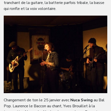
tranchant de la guitare, la batterie parfois tribale, la basse
qui ronfle et la voix volontaire.
Changement de ton le 25 janvier avec
Nuca Swing
au Bal
Pop. Laurence le Baccon au chant, Yves Brouillet à la