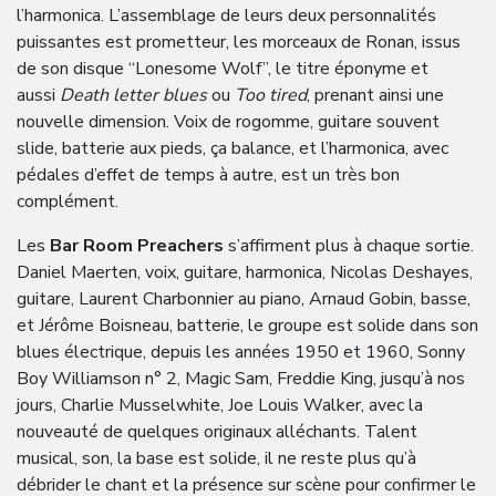
l’harmonica. L’assemblage de leurs deux personnalités
puissantes est prometteur, les morceaux de Ronan, issus
de son disque “Lonesome Wolf”, le titre éponyme et
aussi
Death letter blues
ou
Too tired
, prenant ainsi une
nouvelle dimension. Voix de rogomme, guitare souvent
slide, batterie aux pieds, ça balance, et l’harmonica, avec
pédales d’effet de temps à autre, est un très bon
complément.
Les
Bar Room Preachers
s’affirment plus à chaque sortie.
Daniel Maerten, voix, guitare, harmonica, Nicolas Deshayes,
guitare, Laurent Charbonnier au piano, Arnaud Gobin, basse,
et Jérôme Boisneau, batterie, le groupe est solide dans son
blues électrique, depuis les années 1950 et 1960, Sonny
Boy Williamson n° 2, Magic Sam, Freddie King, jusqu’à nos
jours, Charlie Musselwhite, Joe Louis Walker, avec la
nouveauté de quelques originaux alléchants. Talent
musical, son, la base est solide, il ne reste plus qu’à
débrider le chant et la présence sur scène pour confirmer le