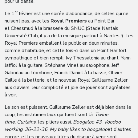
pour la danse.
er
Le 1
février est une soirée d’abondance, de celles qui ne
nuisent pas, avec les
Royal Premiers
au Point Bar
et Chessmud à la brasserie du SNUC (Stade Nantais
Université Club, il y a de la musique partout à Nantes !). Les
Royal Premiers emballent le public en deux minutes,
comme d’habitude, et cette fois-ci dans un Point Bar fort
sympathique et bien rempli. Ivy Thessalonia au chant, Yann
Jaffiol à la guitare, Stéphane Vinet au saxophone, Jeff
Gaboriau au trombone, Franck Daniel à la basse, Olivier
Caille à la batterie, et le nouveau Royal Guillaume Zeller
aux claviers, leur complicité et joie de jouer sont agréables
à voir.
Le son est puissant, Guillaume Zeller est déjà bien dans le
coup, les instrumentaux qui tuent sont là,
Twine
time
,
Curtains
, les piliers aussi,
Boogaloo #3
,
Voodoo
working
,
36-22-36
,
My baby likes to boogaloo
et d’autres
encore,
et les nouveaux titres du disque à venir sont