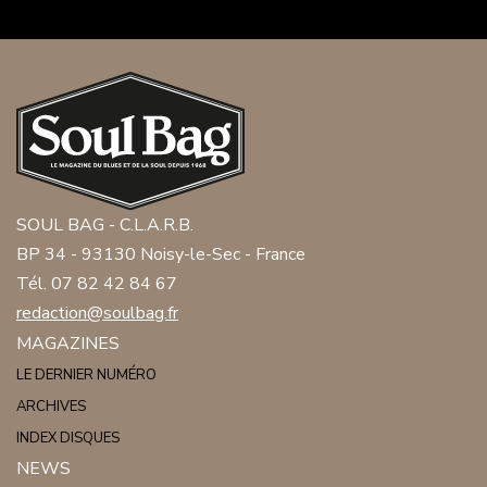
SOUL BAG - C.L.A.R.B.
BP 34 - 93130 Noisy-le-Sec - France
Tél. 07 82 42 84 67
redaction@soulbag.fr
MAGAZINES
LE DERNIER NUMÉRO
ARCHIVES
INDEX DISQUES
NEWS