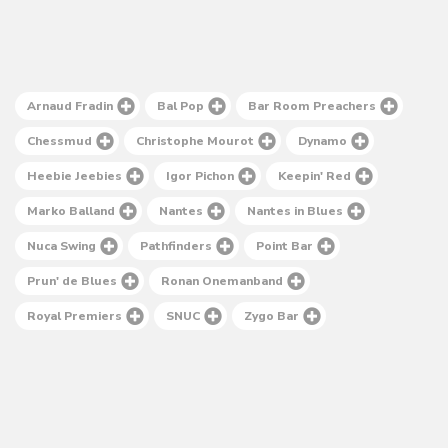
Arnaud Fradin
Bal Pop
Bar Room Preachers
Chessmud
Christophe Mourot
Dynamo
Heebie Jeebies
Igor Pichon
Keepin' Red
Marko Balland
Nantes
Nantes in Blues
Nuca Swing
Pathfinders
Point Bar
Prun' de Blues
Ronan Onemanband
Royal Premiers
SNUC
Zygo Bar