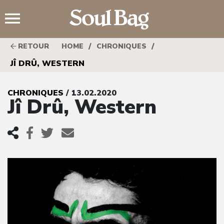
;
/
/
RETOUR
HOME
CHRONIQUES
JÎ DRÛ, WESTERN
CHRONIQUES
/ 13.02.2020
Jî Drû, Western