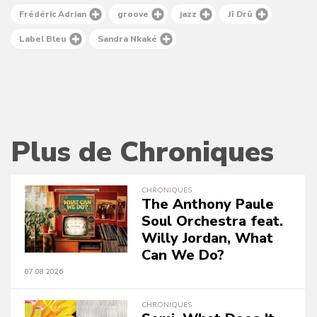
Frédéric Adrian
groove
jazz
Jî Drû
Label Bleu
Sandra Nkaké
Plus de Chroniques
CHRONIQUES
The Anthony Paule
Soul Orchestra feat.
Willy Jordan, What
Can We Do?
07.08.2026
CHRONIQUES