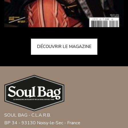
DÉCOUVRIR LE MAGAZINE
SOUL BAG - C.L.A.R.B.
BP 34 - 93130 Noisy-le-Sec - France