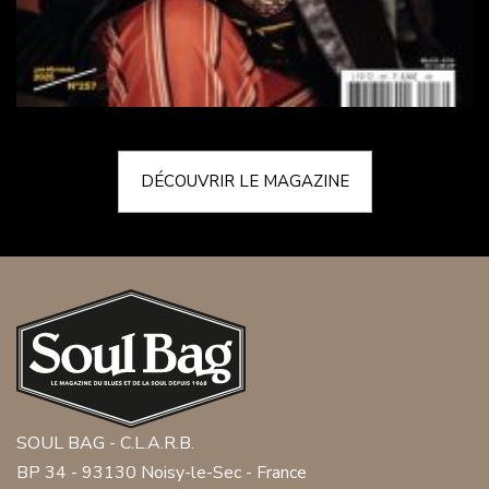
DÉCOUVRIR LE MAGAZINE
SOUL BAG - C.L.A.R.B.
BP 34 - 93130 Noisy-le-Sec - France