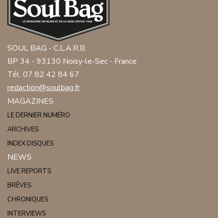
SOUL BAG - C.L.A.R.B.
BP 34 - 93130 Noisy-le-Sec - France
Tél. 07 82 42 84 67
redaction@soulbag.fr
MAGAZINES
LE DERNIER NUMÉRO
ARCHIVES
INDEX DISQUES
NEWS
LIVE REPORTS
BRÈVES
CHRONIQUES
INTERVIEWS