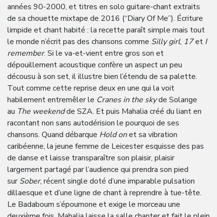
années 90-2000, et titres en solo guitare-chant extraits
de sa chouette mixtape de 2016 (“Diary Of Me”). Écriture
limpide et chant habité : la recette paraît simple mais tout
le monde n’écrit pas des chansons comme
Silly girl
,
17
et
I
remember
. Si le va-et-vient entre gros son et
dépouillement acoustique confère un aspect un peu
décousu à son set, il illustre bien l’étendu de sa palette.
Tout comme cette reprise deux en une qui la voit
habilement entremêler le
Cranes in the sky
de Solange
au
The weekend
de SZA. Et puis Mahalia créé du liant en
racontant non sans autodérision le pourquoi de ses
chansons. Quand débarque
Hold on
et sa vibration
caribéenne, la jeune femme de Leicester esquisse des pas
de danse et laisse transparaître son plaisir, plaisir
largement partagé par l’audience qui prendra son pied
sur
Sober
, récent single doté d’une imparable pulsation
dillaesque et d’une ligne de chant à reprendre à tue-tête.
Le Badaboum s’époumone et exige le morceau une
deuxième fois, Mahalia laisse la salle chanter et fait le plein