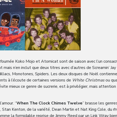
e fournée Koko Mojo et Atomicat sont de saison avec l’un consac
 mais n’en inclut que deux titres avec d’autres de Screamin’ Ja
adillacs, Monotones, Spiders. Les deux disques de Noël contienne
ents à l’écoute de certaines versions de
White Christmas
ou qua
 évite mieux ce genre de sucrerie, est à privilégier, mais attentio
l’amour. “
When The Clock Chimes Twelve
” brasse les genres
, Stan Kenton, de la variété, Dean Martin et Nat King Cole, du 
comme la formidable reprise de Jimmy Reed par un Link Wray bien