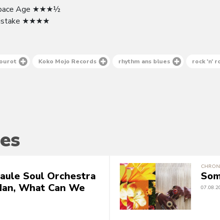
 Space Age ★★★½
 Mistake ★★★★
ourot
Koko Mojo Records
rhythm ans blues
rock 'n' r
es
CHRON
aule Soul Orchestra
Som
rdan, What Can We
07.08.2