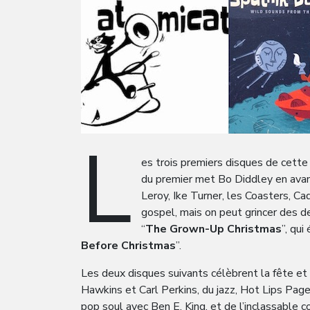
L
es trois premiers disques de cett
du premier met Bo Diddley en avant
Leroy, Ike Turner, les Coasters, C
gospel, mais on peut grincer des d
“
The Grown-Up Christmas
”, qui
Before Christmas
”.
Les deux disques suivants célèbrent la fête et 
Hawkins et Carl Perkins, du jazz, Hot Lips Page
pop soul avec Ben E. King, et de l’inclassable 