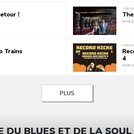
CHRON
etour !
The
06.08.2
CHRON
o Trains
Rec
4
05.08.2
PLUS
 DU BLUES ET DE LA SOUL