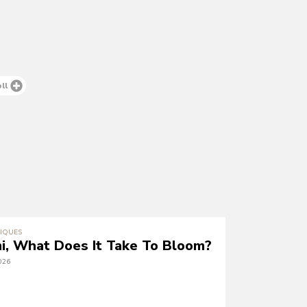
oll
IQUES
i, What Does It Take To Bloom?
026