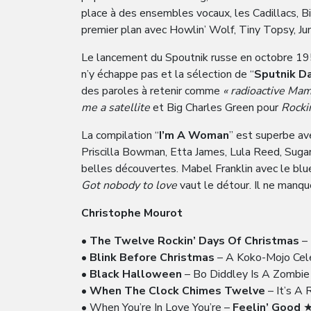
place à des ensembles vocaux, les Cadillacs, B
premier plan avec Howlin’ Wolf, Tiny Topsy, Ju
Le lancement du Spoutnik russe en octobre 195
n’y échappe pas et la sélection de “
Sputnik D
des paroles à retenir comme
« radioactive Mam
me a satellite
et Big Charles Green pour
Rocki
La compilation “
I’m A Woman
” est superbe av
Priscilla Bowman, Etta James, Lula Reed, Sugar
belles découvertes. Mabel Franklin avec le bl
Got nobody to love
vaut le détour. Il ne manq
Christophe Mourot
•
The Twelve Rockin’ Days Of Christmas
–
•
Blink Before Christmas
– A Koko-Mojo Ce
•
Black Halloween
– Bo Diddley Is A Zomb
•
When The Clock Chimes Twelve
– It’s A
• When You’re In Love You’re –
Feelin’ Good