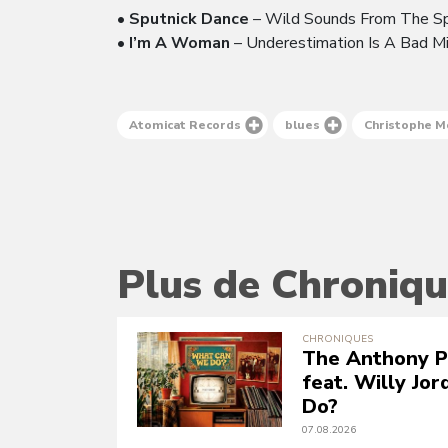
•
Sputnick Dance
– Wild Sounds From The
•
I’m A Woman
– Underestimation Is A Bad
Atomicat Records
blues
Christophe M
Plus de Chroniqu
CHRONIQUES
The Anthony P
feat. Willy Jo
Do?
07.08.2026