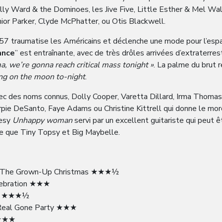
illy Ward & the Dominoes, les Jive Five, Little Esther & Mel Wal
nior Parker, Clyde McPhatter, ou Otis Blackwell.
7 traumatise les Américains et déclenche une mode pour l’espace
ance
” est entraînante, avec de très drôles arrivées d’extraterres
a, we’re gonna reach critical mass tonight »
. La palme du brut 
ng on the moon to-night
.
ec des noms connus, Dolly Cooper, Varetta Dillard, Irma Thomas,
pie DeSanto, Faye Adams ou Christine Kittrell qui donne le morc
uesy
Unhappy woman
servi par un excellent guitariste qui peut 
ue que Tiny Topsy et Big Maybelle.
 The Grown-Up Christmas ★★★½
lebration ★★★
ie ★★★½
 Real Gone Party ★★★
★★★