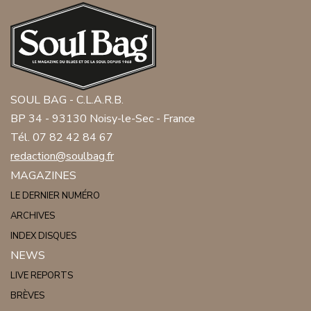
SOUL BAG - C.L.A.R.B.
BP 34 - 93130 Noisy-le-Sec - France
Tél. 07 82 42 84 67
redaction@soulbag.fr
MAGAZINES
LE DERNIER NUMÉRO
ARCHIVES
INDEX DISQUES
NEWS
LIVE REPORTS
BRÈVES