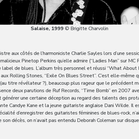
Salaise, 1999
© Brigitte Charvolin
istre aux côtés de l’harmoniciste Charlie Sayles lors d’une sessi
 malicieux Pinetop Perkins qu’elle admire (“Ladies Man” sur MC 
e label de blues. L’album très personnel et réussi “What About
ux Rolling Stones, “Exile On Blues Street”. C’est elle-même qui
 titre révélateur ?), beaucoup plus rageur que le précédent mais
ésence deux parutions de Ruf Records, “Time Bomb” en 2007 av
 générer une certaine déception au regard des talents des protag
nte Candye Kane et la jeune guitariste anglaise Dani Wilde. Il 
cialité d’enregistrer des guitaristes féminines de blues-rock, n’a
e son décès, on n’avait pas entendu Deborah Coleman sur disque 