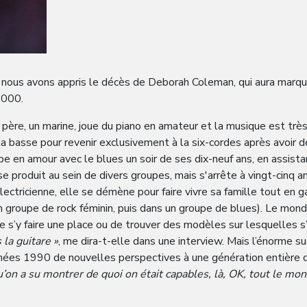
e nous avons appris le décès de Deborah Coleman, qui aura marqu
2000.
père, un marine, joue du piano en amateur et la musique est trè
r la basse pour revenir exclusivement à la six-cordes après avoir 
 en amour avec le blues un soir de ses dix-neuf ans, en assistant
produit au sein de divers groupes, mais s'arrête à vingt-cinq ans
 électricienne, elle se démène pour faire vivre sa famille tout e
n groupe de rock féminin, puis dans un groupe de blues). Le mond
e s’y faire une place ou de trouver des modèles sur lesquelles s
 la guitare »
, me dira-t-elle dans une interview. Mais l’énorme su
nées 1990 de nouvelles perspectives à une génération entière d
qu’on a su montrer de quoi on était capables, là, OK, tout le mo