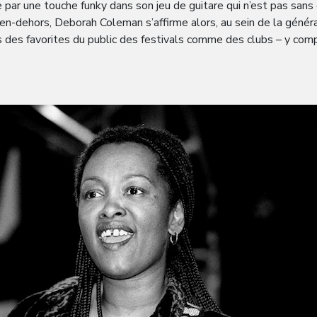
ue par une touche funky dans son jeu de guitare qui n’est pas sans 
n-dehors, Deborah Coleman s’affirme alors, au sein de la génér
des favorites du public des festivals comme des clubs – y compr