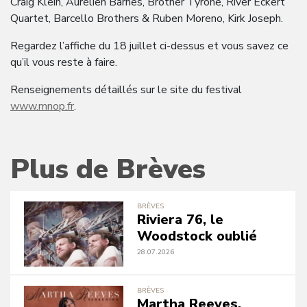
Craig Klein, Aurélien Barnes, Brother Tyrone, River Eckert
Quartet, Barcello Brothers & Ruben Moreno, Kirk Joseph.
Regardez l’affiche du 18 juillet ci-dessus et vous savez ce
qu’il vous reste à faire.
Renseignements détaillés sur le site du festival
www.mnop.fr
.
Plus de Brèves
BRÈVES
Riviera 76, le
Woodstock oublié
28.07.2026
BRÈVES
Martha Reeves,