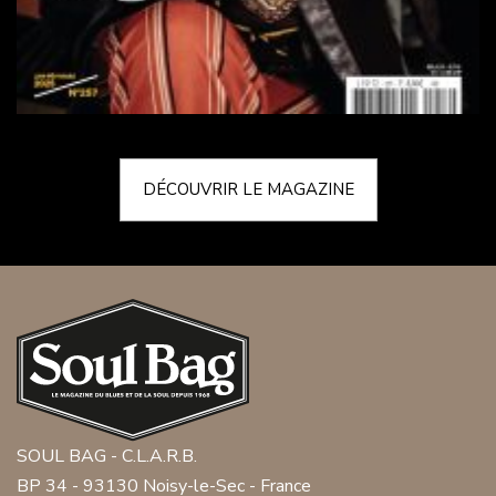
DÉCOUVRIR LE MAGAZINE
SOUL BAG - C.L.A.R.B.
BP 34 - 93130 Noisy-le-Sec - France