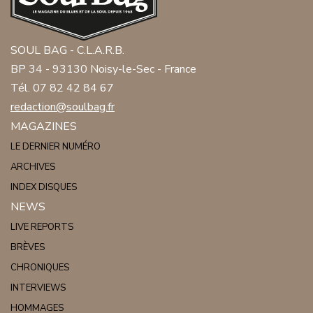
SOUL BAG - C.L.A.R.B.
BP 34 - 93130 Noisy-le-Sec - France
Tél. 07 82 42 84 67
redaction@soulbag.fr
MAGAZINES
LE DERNIER NUMÉRO
ARCHIVES
INDEX DISQUES
NEWS
LIVE REPORTS
BRÈVES
CHRONIQUES
INTERVIEWS
HOMMAGES