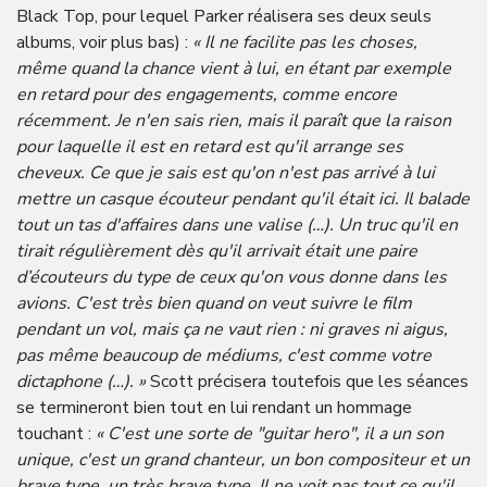
Black Top, pour lequel Parker réalisera ses deux seuls
albums, voir plus bas) :
« Il ne facilite pas les choses,
même quand la chance vient à lui, en étant par exemple
en retard pour des engagements, comme encore
récemment. Je n'en sais rien, mais il paraît que la raison
pour laquelle il est en retard est qu'il arrange ses
cheveux. Ce que je sais est qu'on n'est pas arrivé à lui
mettre un casque écouteur pendant qu'il était ici. Il balade
tout un tas d'affaires dans une valise (…). Un truc qu'il en
tirait régulièrement dès qu'il arrivait était une paire
d’écouteurs du type de ceux qu'on vous donne dans les
avions. C'est très bien quand on veut suivre le film
pendant un vol, mais ça ne vaut rien : ni graves ni aigus,
pas même beaucoup de médiums, c'est comme votre
dictaphone (…). »
Scott précisera toutefois que les séances
se termineront bien tout en lui rendant un hommage
touchant :
« C'est une sorte de "guitar hero", il a un son
unique, c'est un grand chanteur, un bon compositeur et un
brave type, un très brave type. Il ne voit pas tout ce qu'il