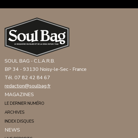
SOUL BAG - C.L.A.R.B.
BP 34 - 93130 Noisy-le-Sec - France
Tél. 07 82 42 84 67
redaction@soulbag.fr
MAGAZINES
LE DERNIER NUMÉRO
ARCHIVES
INDEX DISQUES
NEWS