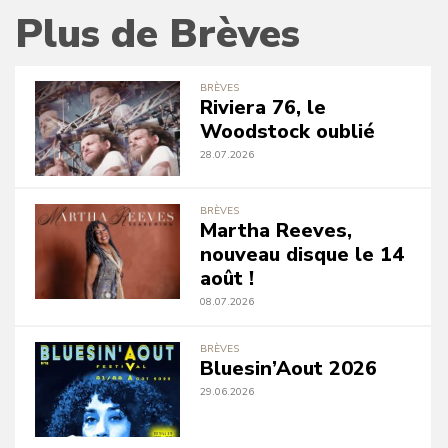
Plus de Brèves
BRÈVES
Riviera 76, le
Woodstock oublié
28.07.2026
BRÈVES
Martha Reeves,
nouveau disque le 14
août !
08.07.2026
BRÈVES
Bluesin’Aout 2026
29.06.2026