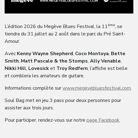
ème
L’édition 2026 du Megève Blues Festival, la 11
, se
tiendra du 31 juillet au 2 août dans le parc du Pré Saint-
Amour.
Avec
Kenny Wayne Shepherd
,
Coco Montoya
,
Bette
Smith
,
Matt Pascale & the Stomps
,
Ally Venable
,
Nikki Hill
,
Lovesick
et
Troy Redfern
, l’affiche est belle
et comblera les amateurs de guitare.
Informations complète sur
www.megevebluesfestival.com
.
Soul Bag met en jeu 3 pass pour deux personnes pour
assister aux trois jours.
Pour participer, rendez-vous sur notre
page Facebook
.