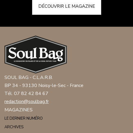
DÉCOUVRIR LE MAGAZINE
SOUL BAG - C.L.A.R.B.
BP 34 - 93130 Noisy-le-Sec - France
Tél. 07 82 42 84 67
redaction@soulbag.fr
MAGAZINES
LE DERNIER NUMÉRO
ARCHIVES