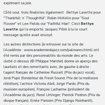
exprimant sa joie.
Côté soul, trois finalistes également : Bettye Lavette pour
"Thankfull ’n’ Thoughtful", Robin McKelle pour "Soul
Flower" et Lee Fields our "Faithful Man". C’est
Bettye
Lavette
qui l’a emporté. Jacques Périn à lu le court
message qu’elle avait envoyé.
Les autres distinctions (à retrouver sur le site de
l’Académie : www.academiedujazz.com/palmares.html) ont
été remis par des personnalités du monde des arts. Le
cliché ci-dessus (© Philippe Marchin) donne un aperçu des
lauréats et des remettants avec, de gauche à droite :
l’agent français de Catherine Russell (Prix du jazz vocal),
Jordi Pujol (fondateur de Fresh Sound, Prix de la meilleure
réédtion), l’actrice Victoria Abril, Jorge Pardo (Prix du
musicien européen), François Lacharme (président de
l’Académie du jazz), René Urtreger, Pierrick Pedron (Prix du
disque français), Emile Parisien (Prix Django Reinhardt),