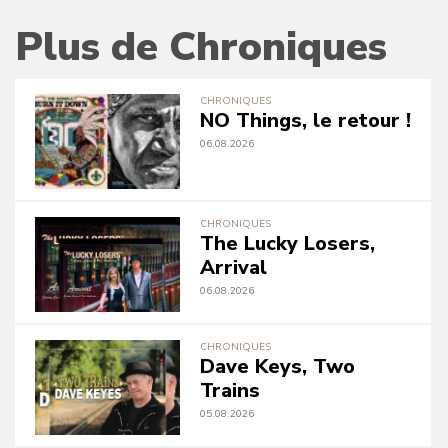
Plus de Chroniques
CHRONIQUES
NO Things, le retour !
06.08.2026
CHRONIQUES
The Lucky Losers,
Arrival
06.08.2026
CHRONIQUES
Dave Keys, Two
Trains
05.08.2026