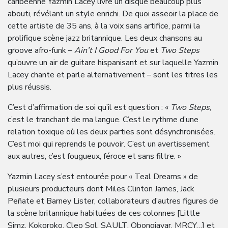
caribéenne Yazmin Lacey livre un disque beaucoup plus
abouti, révélant un style enrichi. De quoi asseoir la place de
cette artiste de 35 ans, à la voix sans artifice, parmi la
prolifique scène jazz britannique. Les deux chansons au
groove afro-funk –
Ain’t I Good For You
et
Two Steps
qu’ouvre un air de guitare hispanisant et sur laquelle Yazmin
Lacey chante et parle alternativement – sont les titres les
plus réussis.
C’est d’affirmation de soi qu’il est question : «
Two Steps
,
c’est le tranchant de ma langue. C’est le rythme d’une
relation toxique où les deux parties sont désynchronisées.
C’est moi qui reprends le pouvoir. C’est un avertissement
aux autres, c’est fougueux, féroce et sans filtre. »
Yazmin Lacey s’est entourée pour « Teal Dreams » de
plusieurs producteurs dont Miles Clinton James, Jack
Peñate et Barney Lister, collaborateurs d’autres figures de
la scène britannique habituées de ces colonnes [Little
Simz, Kokoroko, Cleo Sol, SAULT, Obongjayar, MRCY…] et