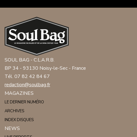
SOUL BAG - C.L.A.R.B.
BP 34 - 93130 Noisy-le-Sec - France
Tél. 07 82 42 84 67
redaction@soulbag.fr
MAGAZINES
LE DERNIER NUMÉRO
ARCHIVES
INDEX DISQUES
NEWS