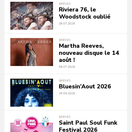
BRÈVES
Riviera 76, le
Woodstock oublié
28.07.2026
BRÈVES
Martha Reeves,
nouveau disque le 14
août !
08.07.2026
BRÈVES
Bluesin’Aout 2026
29.06.2026
BRÈVES
Saint Paul Soul Funk
Festival 2026