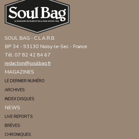
SOUL BAG - C.L.A.R.B.
BP 34 - 93130 Noisy-le-Sec - France
Tél. 07 82 42 84 67
redaction@soulbag.fr
MAGAZINES
LE DERNIER NUMÉRO
ARCHIVES
INDEX DISQUES
NEWS
LIVE REPORTS
BRÈVES
CHRONIQUES