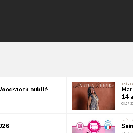
BRÈVES
 Woodstock oublié
Mar
14 a
08.07.2
BRÈVES
026
Sai