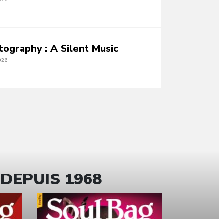
026
tography : A Silent Music
026
 DEPUIS 1968