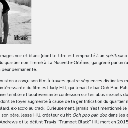
mages noir et blanc (dont le titre est emprunté à un
spiritual
no
u quartier noir Tremé à La Nouvelle-Orléans, gangrené par un ra
 la peur permanente.
Houston a conçu son film à travers quatre séquences distinctes mai
s intéressante du film est Judy Hill, qui tenait le bar Ooh Poo Pa
e terrible et bouleversante confession sur les abus sexuels dont 
dont le loyer augmente à cause de la gentrification du quartier
ulard, ex-accro au crack. Curieusement, jamais n’est mentionné le 
son père, Jesse Hill, créateur du hit
Ooh poo pah doo
dans les 
ndrews et le défunt Travis “Trumpet Black” Hill mort en 2015 