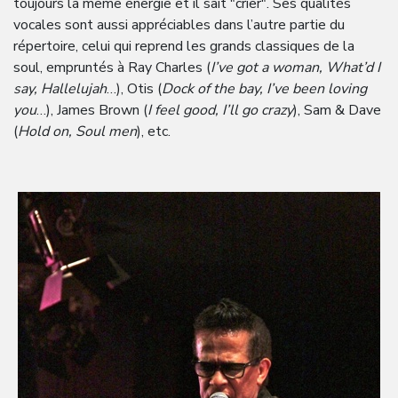
toujours la même énergie et il sait "crier". Ses qualités
vocales sont aussi appréciables dans l’autre partie du
répertoire, celui qui reprend les grands classiques de la
soul, empruntés à Ray Charles (
I’ve got a woman, What’d I
say, Hallelujah
…), Otis (
Dock of the bay, I’ve been loving
you
…), James Brown (
I feel good,
I’ll go crazy
), Sam & Dave
(
Hold on, Soul men
), etc.