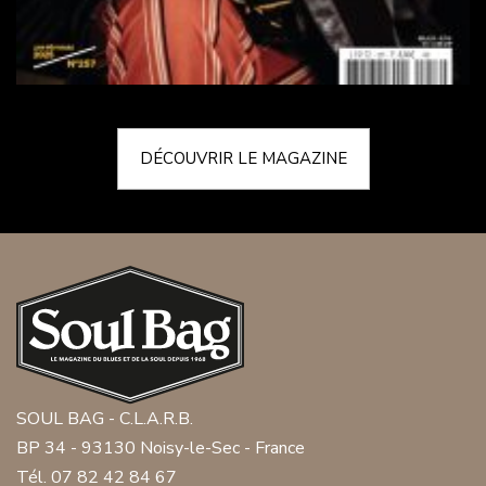
DÉCOUVRIR LE MAGAZINE
SOUL BAG - C.L.A.R.B.
BP 34 - 93130 Noisy-le-Sec - France
Tél. 07 82 42 84 67