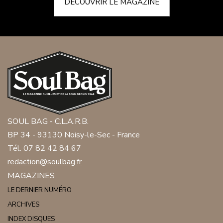
DÉCOUVRIR LE MAGAZINE
SOUL BAG - C.L.A.R.B.
BP 34 - 93130 Noisy-le-Sec - France
Tél. 07 82 42 84 67
redaction@soulbag.fr
MAGAZINES
LE DERNIER NUMÉRO
ARCHIVES
INDEX DISQUES