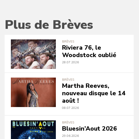
Plus de Brèves
BRÈVES
Riviera 76, le
Woodstock oublié
28.07.2026
BRÈVES
Martha Reeves,
nouveau disque le 14
août !
08.07.2026
BRÈVES
Bluesin’Aout 2026
29.06.2026