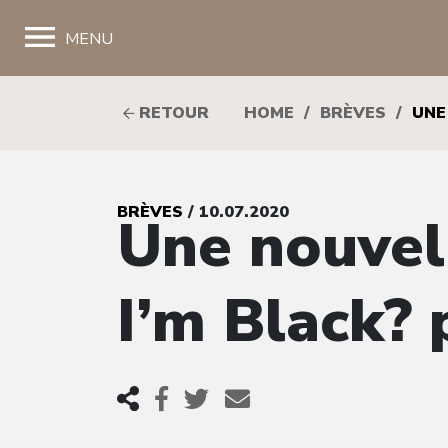
;
MENU
RETOUR
HOME
/
BRÈVES
/
UNE
BRÈVES
/ 10.07.2020
Une nouvell
I’m Black?