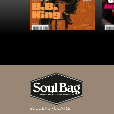
SOUL BAG - C.L.A.R.B.