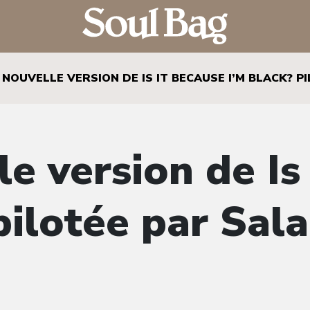
 NOUVELLE VERSION DE IS IT BECAUSE I’M BLACK? P
e version de Is
 pilotée par Sa