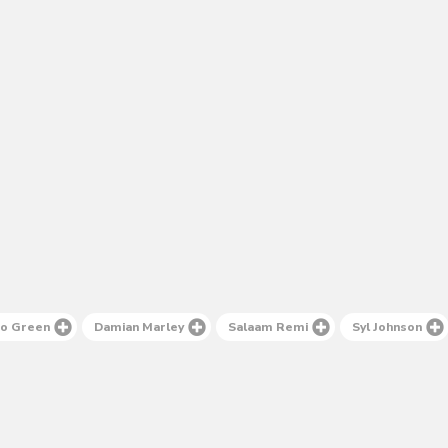
o Green
Damian Marley
Salaam Remi
Syl Johnson