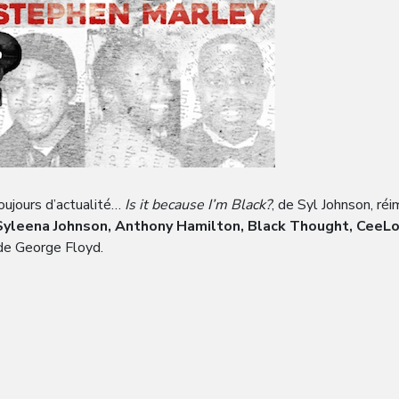
oujours d’actualité…
Is it because I’m Black?
, de Syl Johnson, r
Syleena Johnson, Anthony Hamilton, Black Thought, CeeL
 de George Floyd.