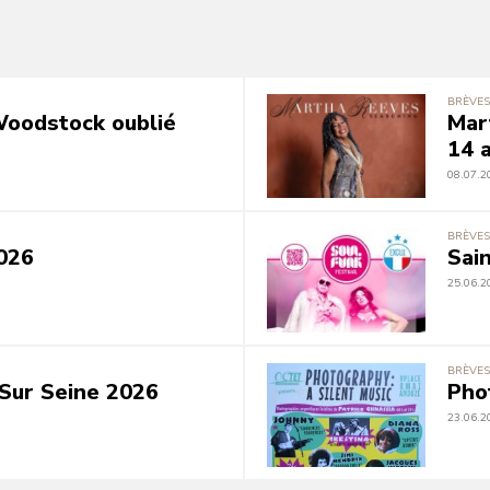
BRÈVES
 Woodstock oublié
Mar
14 a
08.07.2
BRÈVES
026
Sai
25.06.2
BRÈVES
Sur Seine 2026
Pho
23.06.2