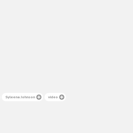
Syleena Johnson
video