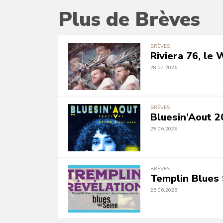
Plus de Brèves
BRÈVES
Riviera 76, le
28.07.2026
BRÈVES
Bluesin’Aout 2
29.06.2026
BRÈVES
Templin Blues 
25.06.2026