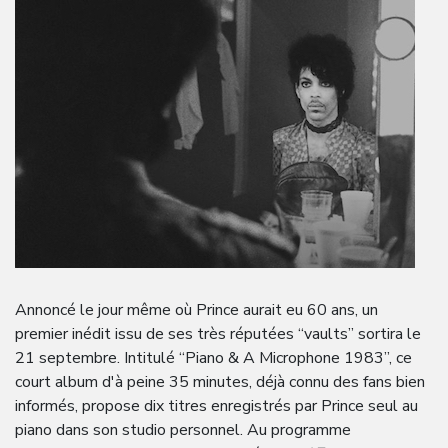
Annoncé le jour même où Prince aurait eu 60 ans, un
premier inédit issu de ses très réputées “vaults” sortira le
21 septembre. Intitulé “Piano & A Microphone 1983”, ce
court album d'à peine 35 minutes, déjà connu des fans bien
informés, propose dix titres enregistrés par Prince seul au
piano dans son studio personnel. Au programme