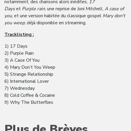
notamment, des chansons alors inédites,
17
Days
et
Purple rain
, une reprise de Joni Mitchell,
A case of
you
, et une version habitée du classique gospel
Mary don't
you weep
, déjà disponible en streaming.
Tracklisting :
1) 17 Days
2) Purple Rain
3) A Case Of You
4) Mary Don’t You Weep
5) Strange Relationship
6) International Lover
7) Wednesday
8) Cold Coffee & Cocaine
9) Why The Butterflies
Plus de Brèves