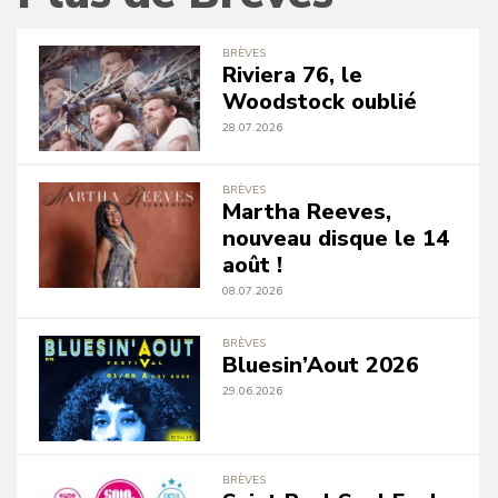
BRÈVES
Riviera 76, le
Woodstock oublié
28.07.2026
BRÈVES
Martha Reeves,
nouveau disque le 14
août !
08.07.2026
BRÈVES
Bluesin’Aout 2026
29.06.2026
BRÈVES