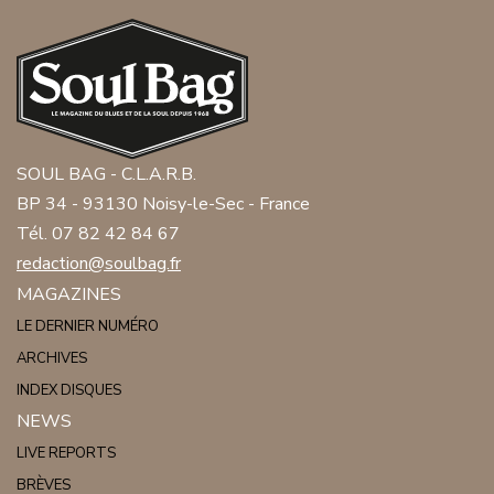
SOUL BAG - C.L.A.R.B.
BP 34 - 93130 Noisy-le-Sec - France
Tél. 07 82 42 84 67
redaction@soulbag.fr
MAGAZINES
LE DERNIER NUMÉRO
ARCHIVES
INDEX DISQUES
NEWS
LIVE REPORTS
BRÈVES