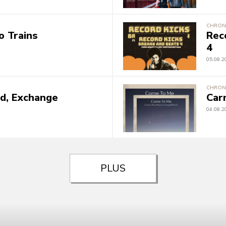
CHRON
o Trains
Rec
4
05.08.2
CHRON
ad, Exchange
Car
04.08.2
PLUS