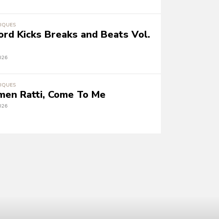
IQUES
ord Kicks Breaks and Beats Vol.
026
IQUES
men Ratti, Come To Me
026