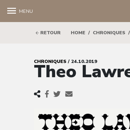
;
MENU
RETOUR
HOME
/
CHRONIQUES
/
CHRONIQUES
/ 24.10.2019
Theo Lawre