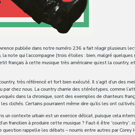
ence publiée dans notre numéro 236 a fait réagir plusieurs lecte
 la note qui l’accompagne (trois étoiles : bien, malgré quelques
it français à cette musique très américaine qu’est la country, et
untry, très référencé et fort bien exécuté. Il s’agit d’un des mei
u par chez nous. La country charrie des stéréotypes, comme l’att
 évoqués dans la chronique, sont des exemples de chanteurs franç
les clichés. Certains pourraient même dire qu’ils les ont cultivés
ans un contexte urbain est un exercice délicat, puisque cela int
 d’un francilien à produire cette musique ? Faut-il être “country”,
question rappelle les débats – nourris entre autres par Corey Ha