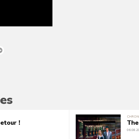
es
CHRON
etour !
The
06.08.2