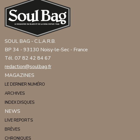
SOUL BAG - C.L.A.R.B.
BP 34 - 93130 Noisy-le-Sec - France
Tél. 07 82 42 84 67
redaction@soulbag.fr
MAGAZINES
LE DERNIER NUMÉRO
ARCHIVES
INDEX DISQUES
NEWS
LIVE REPORTS
BRÈVES
CHRONIQUES