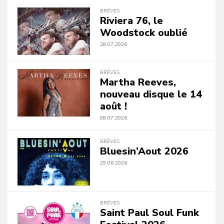
BRÈVES
Riviera 76, le
Woodstock oublié
28.07.2026
BRÈVES
Martha Reeves,
nouveau disque le 14
août !
08.07.2026
BRÈVES
Bluesin’Aout 2026
29.06.2026
BRÈVES
Saint Paul Soul Funk