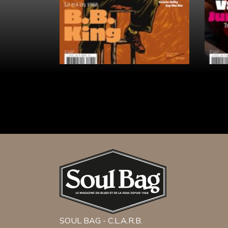
SOUL BAG - C.L.A.R.B.