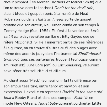
chœur pimpant (les Morgan Brothers et Marcel Smith) que
l’on retrouve dans le lancinant
Don’t let the devil ride
,
alliant blues et gospel, repris à la manière de Neal
Roberson, ou dans
That’s all I need
, sorte de gospel
profane que son auteur, Ike Turner, confia en son temps à
Tommy Hodge (Sue, 1959). Et c’est à la version de
Let’s
call it for a
day revisitée par Ike et Billy Gayles que se
réfère McDonald. Si Ike Turner fait partie de ses références
à la guitare, on en trouve d’autres au fil des plages avec
même des accents jazzy dans l’instrumental
Shuffleboard
Swing
où tous ses partenaires trouvent leur place, comme
Jim Pugh (kb), June Core (dm) ou Eric Spaulding, valeureux
saxo ténor très sollicité ici et ailleurs.
Au chant aussi “Mack“ (son surnom) fait la différence par
son ample tessiture, entre ténor et baryton, et son
expression. Il excelle en reprenant
Rockin’ in the same old
boat
à Bobby Bland et dans ses compos :
Fakin’ it
, en
mode New Orleans,
Angel baby
qu’aurait pu chanter Little