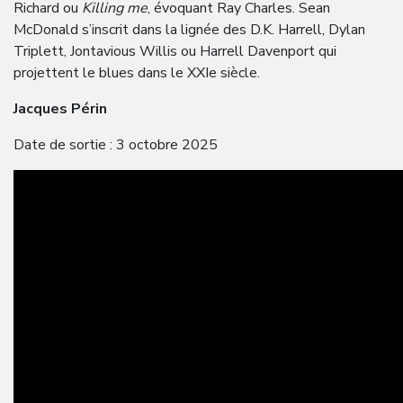
Richard ou
Killing me
, évoquant Ray Charles. Sean
McDonald s’inscrit dans la lignée des D.K. Harrell, Dylan
Triplett, Jontavious Willis ou Harrell Davenport qui
projettent le blues dans le XXIe siècle.
Jacques Périn
Date de sortie : 3 octobre 2025