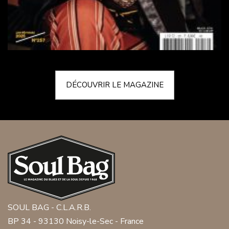
DÉCOUVRIR LE MAGAZINE
SOUL BAG - C.L.A.R.B.
BP 34 - 93130 Noisy-le-Sec - France