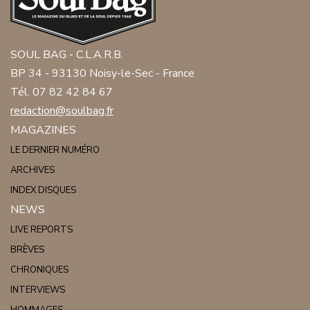
SOUL BAG - C.L.A.R.B.
BP 34 - 93130 Noisy-le-Sec - France
Tél. 07 82 42 84 67
redaction@soulbag.fr
MAGAZINES
LE DERNIER NUMÉRO
ARCHIVES
INDEX DISQUES
NEWS
LIVE REPORTS
BRÈVES
CHRONIQUES
INTERVIEWS
HOMMAGES