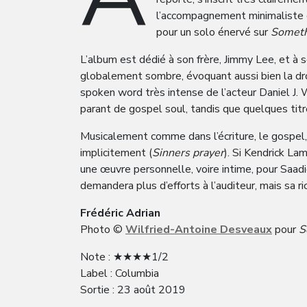
l’accompagnement minimaliste d’
pour un solo énervé sur
Someth
L’album est dédié à son frère, Jimmy Lee, et à 
globalement sombre, évoquant aussi bien la dr
spoken word très intense de l’acteur Daniel J. 
parant de gospel soul, tandis que quelques ti
Musicalement comme dans l’écriture, le gospel, p
implicitement (
Sinners prayer
). Si Kendrick La
une œuvre personnelle, voire intime, pour Saad
demandera plus d’efforts à l’auditeur, mais sa r
Frédéric Adrian
Photo ©
Wilfried-Antoine Desveaux
pour
S
Note : ★★★★1/2
Label : Columbia
Sortie : 23 août 2019