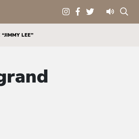
“JIMMY LEE”
 grand