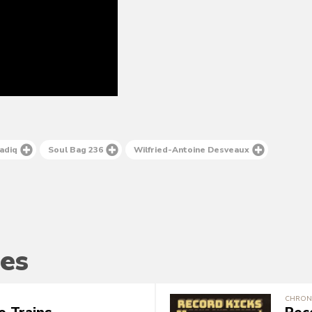
adiq
Soul Bag 236
Wilfried-Antoine Desveaux
es
CHRON