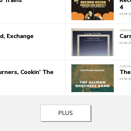
o Trains
Rec
4
05.08.2
CHRON
ad, Exchange
Car
04.08.2
CHRON
urners, Cookin’ The
The
03.08.2
PLUS