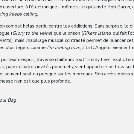
ouverture, à l’électronique – même si le guitariste Rob Bacon, c
ing keeps calling
.
son combat hélas perdu contre les addictions. Sans surprise, le d
ogue (
Glory to the veins
) que la prison (
Rikers Island
, qui fait 
Watts), mais l’habillage musical contrasté permet de nuancer cett
tres plus légers comme
I’m feeling love
, à la D’Angelo, viennent
orteur d’espoir, traverse d’ailleurs tout “Jimmy Lee”, explicitem
mar, parmi d’autres invités ponctuels, vient apporter son flow sur
iq, souvent seul ou presque sur les morceaux. Son accès, moins i
ichesse n’en est que plus profonde.
oul Bag