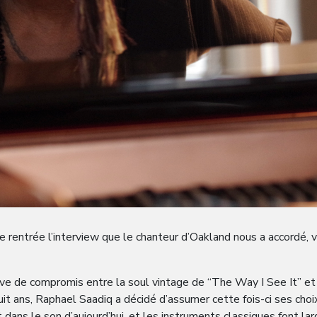
 rentrée l’interview que le chanteur d’Oakland nous a accordé, v
ative de compromis entre la soul vintage de “The Way I See It” 
 huit ans, Raphael Saadiq a décidé d’assumer cette fois-ci ses cho
nt dans le son d’aujourd’hui, et les instruments classiques font l