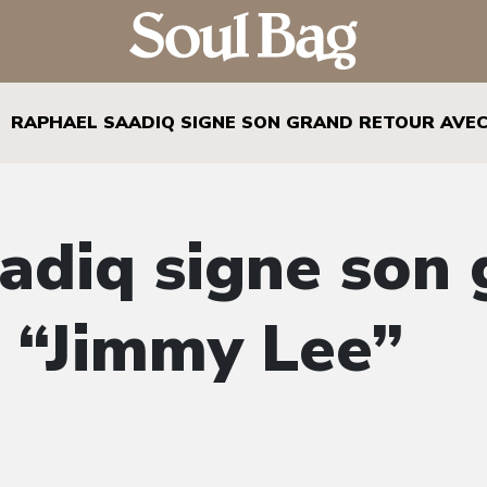
RAPHAEL SAADIQ SIGNE SON GRAND RETOUR AVEC 
adiq signe son
c “Jimmy Lee”