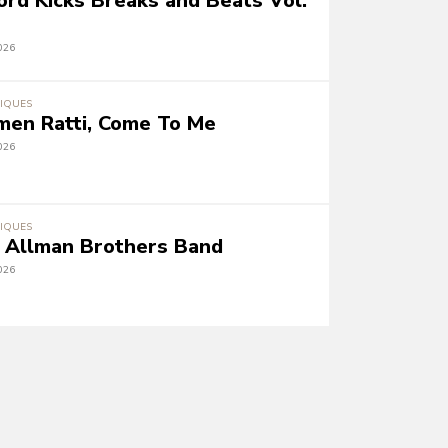
ord Kicks Breaks and Beats Vol.
026
IQUES
men Ratti, Come To Me
026
IQUES
 Allman Brothers Band
026