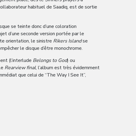
ollaborateur habituel de Saadiq, est de sortie
isque se teinte donc d’une coloration
l’objet d’une seconde version portée par le
e orientation, le sinistre
Rikers Island
se
 empêcher le disque d’être monochrome.
ent (l’interlude
Belongs to God
) ou
 le
Rearview final
, l’album est très évidemment
mmédiat que celui de “The Way I See It”,