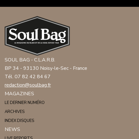
SOUL BAG - C.L.A.R.B.
BP 34 - 93130 Noisy-le-Sec - France
Tél. 07 82 42 84 67
redaction@soulbag.fr
MAGAZINES
LE DERNIER NUMÉRO
ARCHIVES
INDEX DISQUES
NEWS
LIVE REPORTS