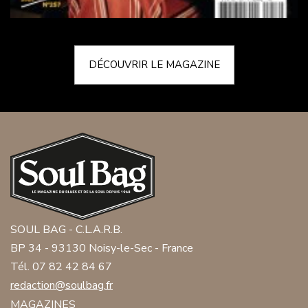
DÉCOUVRIR LE MAGAZINE
SOUL BAG - C.L.A.R.B.
BP 34 - 93130 Noisy-le-Sec - France
Tél. 07 82 42 84 67
redaction@soulbag.fr
MAGAZINES