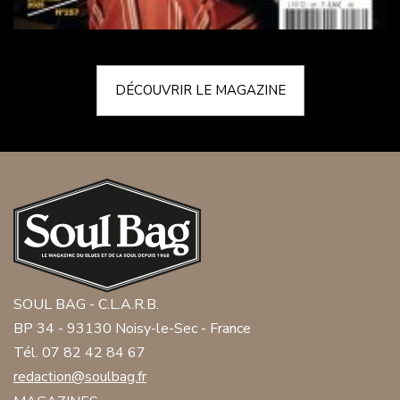
DÉCOUVRIR LE MAGAZINE
SOUL BAG - C.L.A.R.B.
BP 34 - 93130 Noisy-le-Sec - France
Tél. 07 82 42 84 67
redaction@soulbag.fr