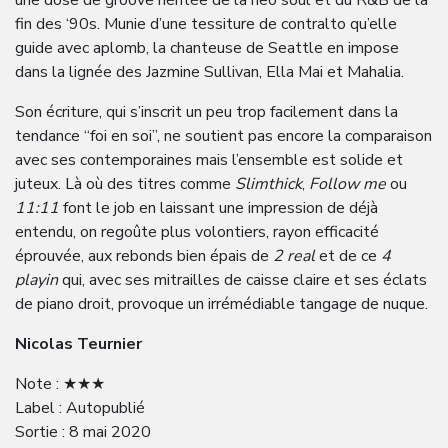
une dose de groove héritée de la neo soul et du R&B de la
fin des ‘90s. Munie d’une tessiture de contralto qu’elle
guide avec aplomb, la chanteuse de Seattle en impose
dans la lignée des Jazmine Sullivan, Ella Mai et Mahalia.
Son écriture, qui s’inscrit un peu trop facilement dans la
tendance “foi en soi”, ne soutient pas encore la comparaison
avec ses contemporaines mais l’ensemble est solide et
juteux. Là où des titres comme
Slimthick
,
Follow me
ou
11:11
font le job en laissant une impression de déjà
entendu, on regoûte plus volontiers, rayon efficacité
éprouvée, aux rebonds bien épais de
2 real
et de ce
4
playin
qui, avec ses mitrailles de caisse claire et ses éclats
de piano droit, provoque un irrémédiable tangage de nuque.
Nicolas Teurnier
Note : ★★★
Label : Autopublié
Sortie : 8 mai 2020