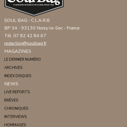
SOUL BAG - C.L.A.R.B.
BP 34 - 93130 Noisy-le-Sec - France
Tél. 07 82 42 84 67
redaction@soulbag.fr
MAGAZINES
LE DERNIER NUMÉRO
ARCHIVES
INDEX DISQUES
NEWS
LIVE REPORTS
BRÈVES
CHRONIQUES
INTERVIEWS
HOMMAGES