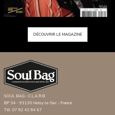
DÉCOUVRIR LE MAGAZINE
SOUL BAG - C.L.A.R.B.
BP 34 - 93130 Noisy-le-Sec - France
Tél. 07 82 42 84 67