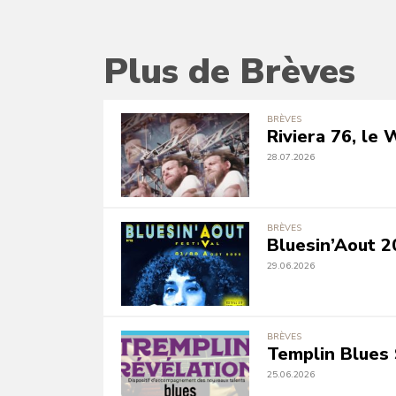
Plus de Brèves
BRÈVES
Riviera 76, le
28.07.2026
BRÈVES
Bluesin’Aout 2
29.06.2026
BRÈVES
Templin Blues 
25.06.2026