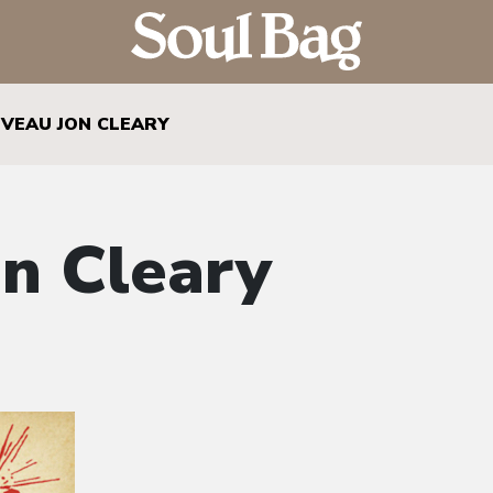
VEAU JON CLEARY
n Cleary