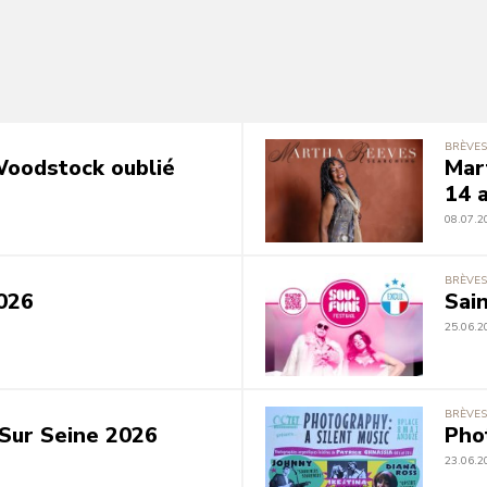
BRÈVES
 Woodstock oublié
Mar
14 a
08.07.2
BRÈVES
026
Sai
25.06.2
BRÈVES
Sur Seine 2026
Pho
23.06.2