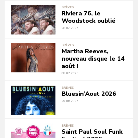
BRÈVES
Riviera 76, le
Woodstock oublié
28.07.2026
BRÈVES
Martha Reeves,
nouveau disque le 14
août !
08.07.2026
BRÈVES
Bluesin’Aout 2026
29.06.2026
BRÈVES
Saint Paul Soul Funk