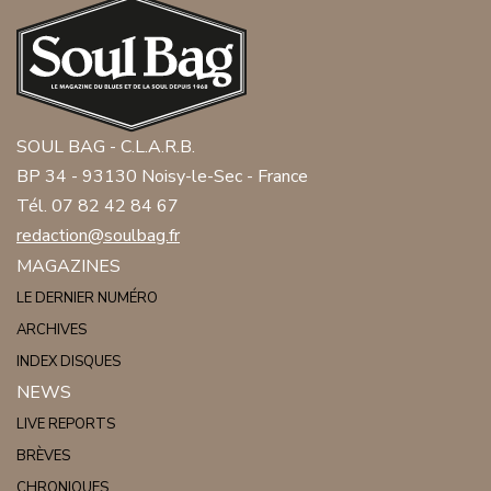
SOUL BAG - C.L.A.R.B.
BP 34 - 93130 Noisy-le-Sec - France
Tél. 07 82 42 84 67
redaction@soulbag.fr
MAGAZINES
LE DERNIER NUMÉRO
ARCHIVES
INDEX DISQUES
NEWS
LIVE REPORTS
BRÈVES
CHRONIQUES