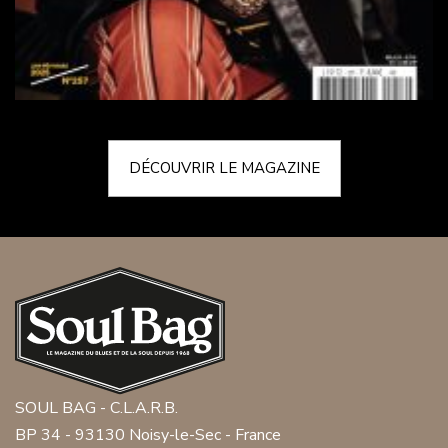
DÉCOUVRIR LE MAGAZINE
SOUL BAG - C.L.A.R.B.
BP 34 - 93130 Noisy-le-Sec - France