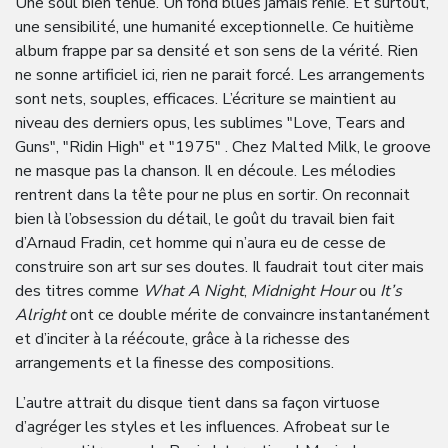
Une soul bien tenue. Un fond blues jamais renié. Et surtout,
une sensibilité, une humanité exceptionnelle. Ce huitième
album frappe par sa densité et son sens de la vérité. Rien
ne sonne artificiel ici, rien ne parait forcé. Les arrangements
sont nets, souples, efficaces. L’écriture se maintient au
niveau des derniers opus, les sublimes ″Love, Tears and
Guns″, ″Ridin High″ et ″1975″ . Chez Malted Milk, le groove
ne masque pas la chanson. Il en découle. Les mélodies
rentrent dans la tête pour ne plus en sortir. On reconnait
bien là l’obsession du détail, le goût du travail bien fait
d’Arnaud Fradin, cet homme qui n’aura eu de cesse de
construire son art sur ses doutes. Il faudrait tout citer mais
des titres comme
What A Night
,
Midnight Hour
ou
It’s
Alright
ont ce double mérite de convaincre instantanément
et d’inciter à la réécoute, grâce à la richesse des
arrangements et la finesse des compositions.
L’autre attrait du disque tient dans sa façon virtuose
d’agréger les styles et les influences. Afrobeat sur le