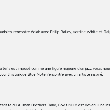
ien, rencontre éclair avec Philip Bailey, Verdine White et Ralph 
orter s’est imposé comme une figure majeure d’un jazz vocal nour
our l’historique Blue Note, rencontre avec un artiste inspiré.
itariste du Allman Brothers Band, Gov’t Mule est devenu une ins