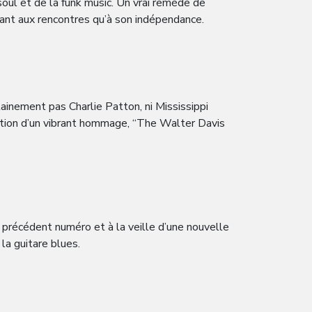
oul et de la funk music. Un vrai remède de
utant aux rencontres qu’à son indépendance.
inement pas Charlie Patton, ni Mississippi
arution d’un vibrant hommage, “The Walter Davis
 précédent numéro et à la veille d’une nouvelle
la guitare blues.