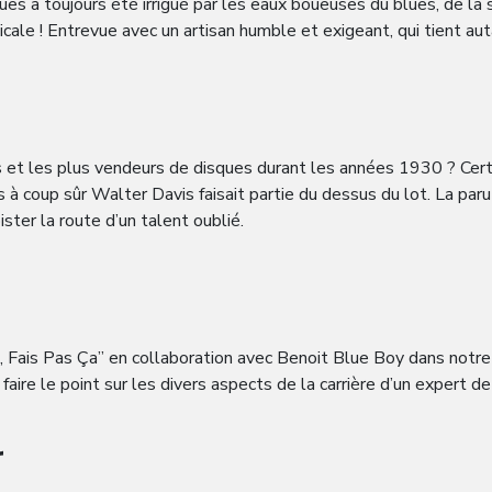
s a toujours été irrigué par les eaux boueuses du blues, de la s
icale ! Entrevue avec un artisan humble et exigeant, qui tient a
 et les plus vendeurs de disques durant les années 1930 ? Certa
s à coup sûr Walter Davis faisait partie du dessus du lot. La p
ister la route d’un talent oublié.
 Fais Pas Ça” en collaboration avec Benoit Blue Boy dans notre
aire le point sur les divers aspects de la carrière d’un expert de 
r