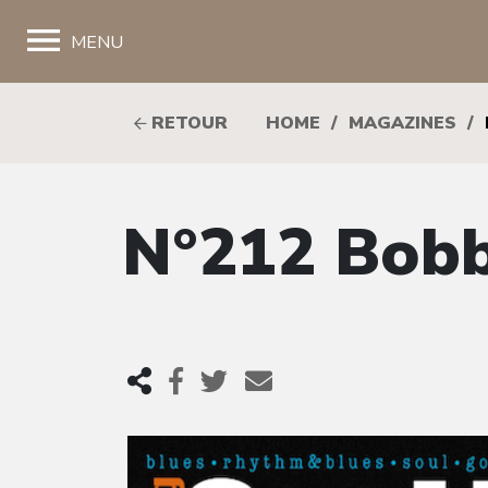
;
MENU
RETOUR
HOME
/
MAGAZINES
/
N°212 Bobb