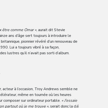
E
eux être comme Omar »
, aurait dit Stevie
nze ans d’âge sert toujours à introduire le
 britannique, pionnier révéré d’un renouveau de
90. Lui a toujours vibré à sa façon,
 des lustres qu’il n’avait pas sorti d’album.
r, acteur à l’occasion, Troy Andrews semble ne
ccélérateur, même en tournée où les heures
our composer sur ordinateur portable.
« J’essaie
ion partout où je me trouve »
, serait donc la clé