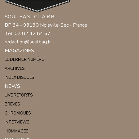
SOUL BAG - C.L.A.R.B.
BP 34 - 93130 Noisy-le-Sec - France
Tél. 07 82 42 84 67
redaction@soulbag.fr
MAGAZINES
LE DERNIER NUMÉRO
ARCHIVES
INDEX DISQUES
NEWS
LIVE REPORTS
BRÈVES
CHRONIQUES
INTERVIEWS
HOMMAGES