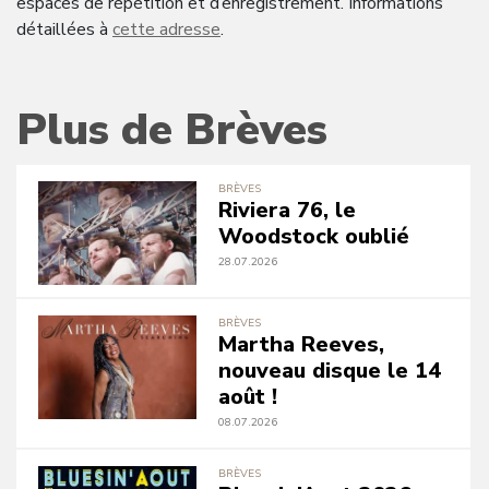
espaces de répétition et d’enregistrement. Informations
détaillées à
cette adresse
.
Plus de Brèves
BRÈVES
Riviera 76, le
Woodstock oublié
28.07.2026
BRÈVES
Martha Reeves,
nouveau disque le 14
août !
08.07.2026
BRÈVES