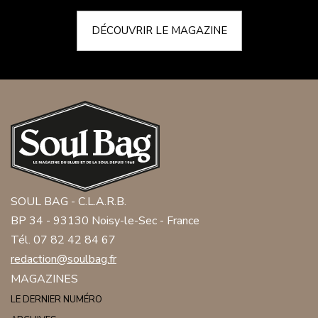
DÉCOUVRIR LE MAGAZINE
SOUL BAG - C.L.A.R.B.
BP 34 - 93130 Noisy-le-Sec - France
Tél. 07 82 42 84 67
redaction@soulbag.fr
MAGAZINES
LE DERNIER NUMÉRO