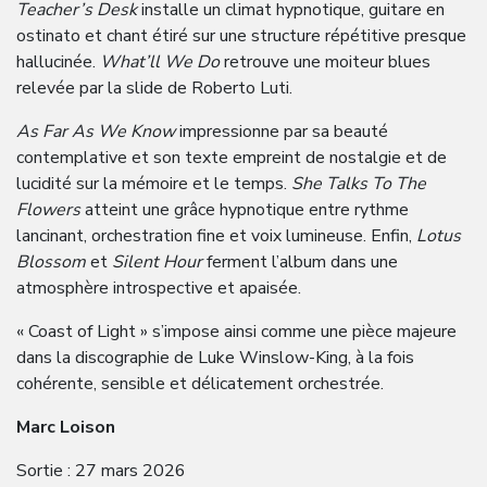
Teacher’s Desk
installe un climat hypnotique, guitare en
ostinato et chant étiré sur une structure répétitive presque
hallucinée.
What’ll We Do
retrouve une moiteur blues
relevée par la slide de Roberto Luti.
As Far As We Know
impressionne par sa beauté
contemplative et son texte empreint de nostalgie et de
lucidité sur la mémoire et le temps.
She Talks To The
Flowers
atteint une grâce hypnotique entre rythme
lancinant, orchestration fine et voix lumineuse. Enfin,
Lotus
Blossom
et
Silent Hour
ferment l’album dans une
atmosphère introspective et apaisée.
« Coast of Light » s’impose ainsi comme une pièce majeure
dans la discographie de Luke Winslow-King, à la fois
cohérente, sensible et délicatement orchestrée.
Marc Loison
Sortie : 27 mars 2026