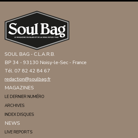
SOUL BAG - C.L.A.R.B.
BP 34 - 93130 Noisy-le-Sec - France
Tél. 07 82 42 84 67
redaction@soulbag.fr
MAGAZINES
LE DERNIER NUMÉRO
ARCHIVES
INDEX DISQUES
NEWS
LIVE REPORTS