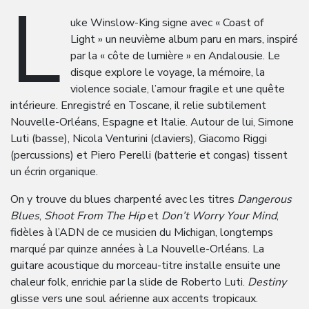
L
uke Winslow-King signe avec « Coast of
Light » un neuvième album paru en mars, inspiré
par la « côte de lumière » en Andalousie. Le
disque explore le voyage, la mémoire, la
violence sociale, l’amour fragile et une quête
intérieure. Enregistré en Toscane, il relie subtilement
Nouvelle-Orléans, Espagne et Italie. Autour de lui, Simone
Luti (basse), Nicola Venturini (claviers), Giacomo Riggi
(percussions) et Piero Perelli (batterie et congas) tissent
un écrin organique.
On y trouve du blues charpenté avec les titres
Dangerous
Blues
,
Shoot From The Hip
et
Don’t Worry Your Mind
,
fidèles à l’ADN de ce musicien du Michigan, longtemps
marqué par quinze années à La Nouvelle-Orléans. La
guitare acoustique du morceau-titre installe ensuite une
chaleur folk, enrichie par la slide de Roberto Luti.
Destiny
glisse vers une soul aérienne aux accents tropicaux.