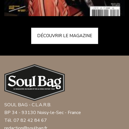
DÉCOUVRIR LE MAGAZINE
SOUL BAG - C.L.A.R.B.
BP 34 - 93130 Noisy-le-Sec - France
Tél. 07 82 42 84 67
redaction@soulbag.fr