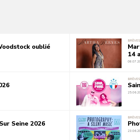
BRÈVES
 Woodstock oublié
Mar
14 a
08.07.2
BRÈVES
026
Sai
25.06.2
BRÈVES
Sur Seine 2026
Pho
23.06.2