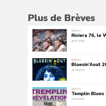
Plus de Brèves
BRÈVES
Riviera 76, le
28.07.2026
BRÈVES
Bluesin’Aout 2
29.06.2026
BRÈVES
Templin Blues 
25.06.2026