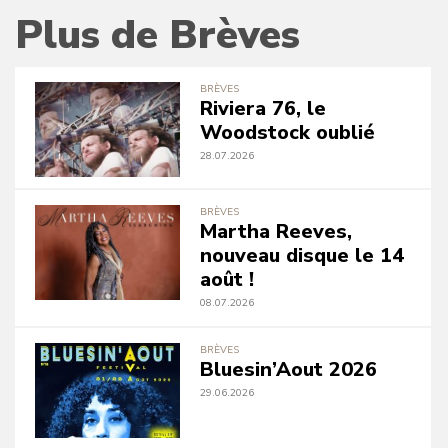
Plus de Brèves
BRÈVES
Riviera 76, le
Woodstock oublié
28.07.2026
BRÈVES
Martha Reeves,
nouveau disque le 14
août !
08.07.2026
BRÈVES
Bluesin’Aout 2026
29.06.2026