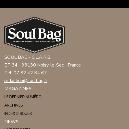
SOUL BAG - C.L.A.R.B.
BP 34 - 93130 Noisy-le-Sec - France
Tél. 07 82 42 84 67
redaction@soulbag.fr
MAGAZINES
LE DERNIER NUMÉRO
ARCHIVES
INDEX DISQUES
NEWS