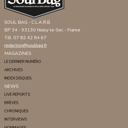
SOUL BAG - C.L.A.R.B.
BP 34 - 93130 Noisy-le-Sec - France
Tél. 07 82 42 84 67
redaction@soulbag.fr
MAGAZINES
LE DERNIER NUMÉRO
ARCHIVES
INDEX DISQUES
NEWS
LIVE REPORTS
BRÈVES
CHRONIQUES
INTERVIEWS
HOMMAGES