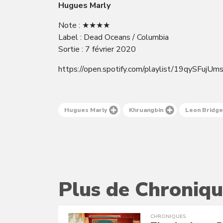
Hugues Marly
Note : ★★★★
Label : Dead Oceans / Columbia
Sortie : 7 février 2020
https://open.spotify.com/playlist/19qySFujU
Hugues Marly
Khruangbin
Leon Bridg
Plus de Chroniqu
CHRONIQUES