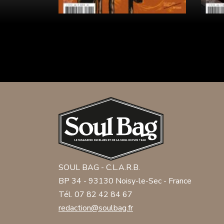
SOUL BAG - C.L.A.R.B.
BP 34 - 93130 Noisy-le-Sec - France
Tél. 07 82 42 84 67
redaction@soulbag.fr