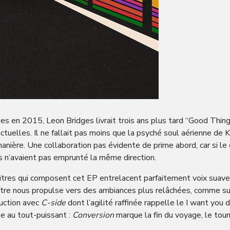
ies en 2015, Leon Bridges livrait trois ans plus tard “Good Thing
actuelles. Il ne fallait pas moins que la psyché soul aérienne de 
ière. Une collaboration pas évidente de prime abord, car si le c
es n’avaient pas emprunté la même direction.
 titres qui composent cet EP entrelacent parfaitement voix suav
itre nous propulse vers des ambiances plus relâchées, comme s
uction avec
C-side
dont l’agilité raffinée rappelle le I want you
le au tout-puissant :
Conversion
marque la fin du voyage, le tour