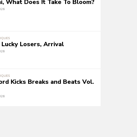
i, What Does It Take To Bloom?
026
IQUES
 Lucky Losers, Arrival
026
IQUES
ord Kicks Breaks and Beats Vol.
026