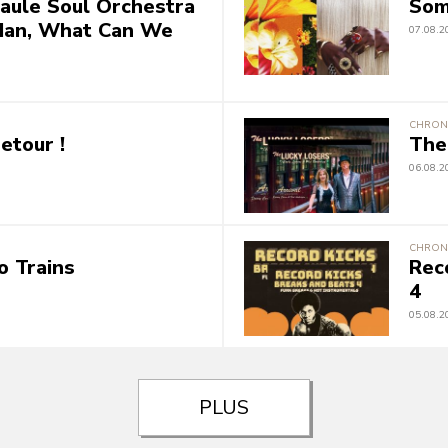
aule Soul Orchestra
Som
rdan, What Can We
07.08.2
CHRON
etour !
The
06.08.2
CHRON
o Trains
Rec
4
05.08.2
PLUS