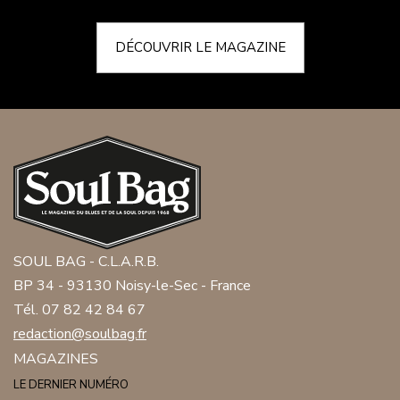
DÉCOUVRIR LE MAGAZINE
SOUL BAG - C.L.A.R.B.
BP 34 - 93130 Noisy-le-Sec - France
Tél. 07 82 42 84 67
redaction@soulbag.fr
MAGAZINES
LE DERNIER NUMÉRO