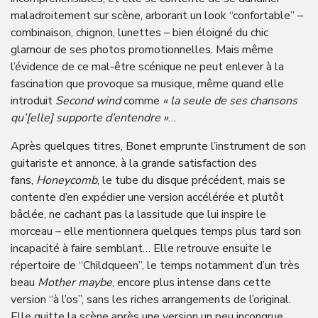
maladroitement sur scène, arborant un look “confortable” –
combinaison, chignon, lunettes – bien éloigné du chic
glamour de ses photos promotionnelles. Mais même
l’évidence de ce mal-être scénique ne peut enlever à la
fascination que provoque sa musique, même quand elle
introduit
Second wind
comme
« la seule de ses chansons
qu’[elle] supporte d’entendre »
…
Après quelques titres, Bonet emprunte l’instrument de son
guitariste et annonce, à la grande satisfaction des
fans,
Honeycomb
, le tube du disque précédent, mais se
contente d’en expédier une version accélérée et plutôt
bâclée, ne cachant pas la lassitude que lui inspire le
morceau – elle mentionnera quelques temps plus tard son
incapacité à faire semblant… Elle retrouve ensuite le
répertoire de “Childqueen”, le temps notamment d’un très
beau
Mother maybe
, encore plus intense dans cette
version “à l’os”, sans les riches arrangements de l’original.
Elle quitte la scène après une version un peu incongrue